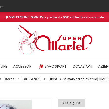
com
SPEDIZIONE GRATIS
a partire da 90€ sul territorio nazionale
TURE
ACCESSORI
SAVO SPORT
OCCASIONI
AZIE
Bocce
BIG-GENESI
BIANCO-(sfumato nero,fucsia fluo)-BI
COD.
big-103