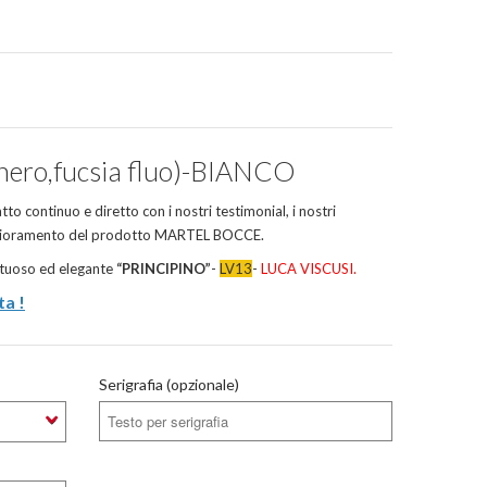
ero,fucsia fluo)-BIANCO
atto continuo e diretto con i nostri testimonial, i nostri
iglioramento del prodotto MARTEL BOCCE.
ntuoso ed elegante
“PRINCIPINO”
-
LV13
-
LUCA VISCUSI.
ta !
Serigrafia (opzionale)