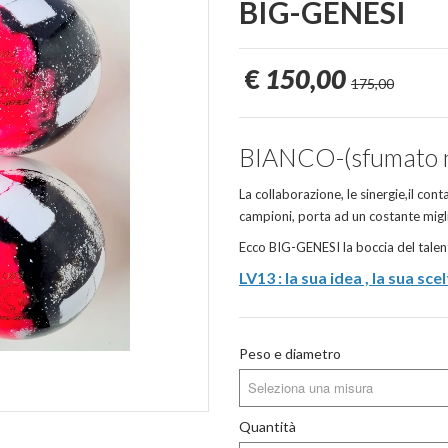
BIG-GENESI
€
150,00
175,00
BIANCO-(sfumato n
La collaborazione, le sinergie,il cont
campioni, porta ad un costante m
Ecco BIG-GENESI la boccia del tale
LV13 : la sua idea , la sua scel
Peso e diametro
Seleziona una misura
Quantità