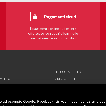
Pagamenti sicuri
Il pagamento online può essere
effettuato, con pochi clik, in modo
completamente sicuro tramite il
sistema PayPal.
IL TUO CARRELLO
AMENTO
AREA CLIENTI
RE
REGISTRAMI
RI
ORT
e ad esempio Google, Facebook, LinkedIn, ecc.) utilizziamo cooki