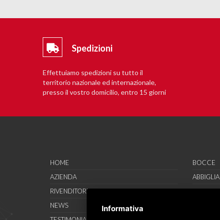
Spedizioni
Effettuiamo spedizioni su tutto il
territorio nazionale ed internazionale,
presso il vostro domicilio, entro 15 giorni
lavorativi.
HOME
BOCCE
AZIENDA
ABBIGLI
RIVENDITORI
CALZATU
NEWS
ACCESSO
Informativa
TESTIMONIAL
SAVO SP