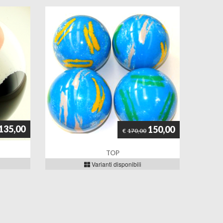
135,00
150,00
€
170,00
TOP
Varianti disponibili