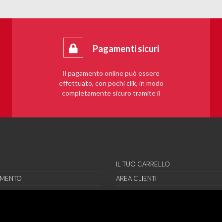
Pagamenti sicuri
Il pagamento online può essere
effettuato, con pochi clik, in modo
completamente sicuro tramite il
sistema PayPal.
IL TUO CARRELLO
AMENTO
AREA CLIENTI
RE
REGISTRAMI
RI
ORT