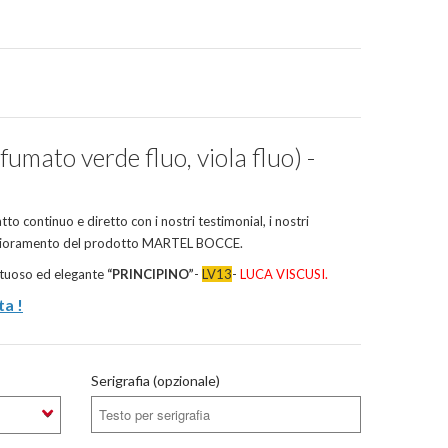
ato verde fluo, viola fluo) -
atto continuo e diretto con i nostri testimonial, i nostri
iglioramento del prodotto MARTEL BOCCE.
ntuoso ed elegante
“PRINCIPINO”
-
LV13
-
LUCA VISCUSI.
ta !
Serigrafia (opzionale)