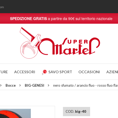
com
SPEDIZIONE GRATIS
a partire da 90€ sul territorio nazionale
TURE
ACCESSORI
SAVO SPORT
OCCASIONI
AZIE
Bocce
BIG-GENESI
nero sfumato / arancio fluo - rosso fluo f
COD.
big-40