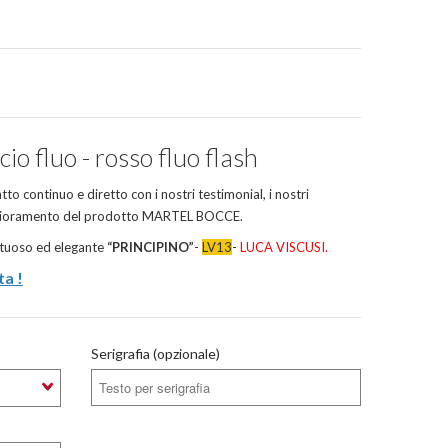
io fluo - rosso fluo flash
atto continuo e diretto con i nostri testimonial, i nostri
iglioramento del prodotto MARTEL BOCCE.
ntuoso ed elegante
“PRINCIPINO”
-
LV13
-
LUCA VISCUSI.
ta !
Serigrafia (opzionale)