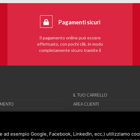
Pagamenti sicuri
Il pagamento online può essere
effettuato, con pochi clik, in modo
completamente sicuro tramite il
sistema PayPal.
IL TUO CARRELLO
AMENTO
AREA CLIENTI
RE
REGISTRAMI
RI
ORT
e ad esempio Google, Facebook, LinkedIn, ecc.) utilizziamo cooki