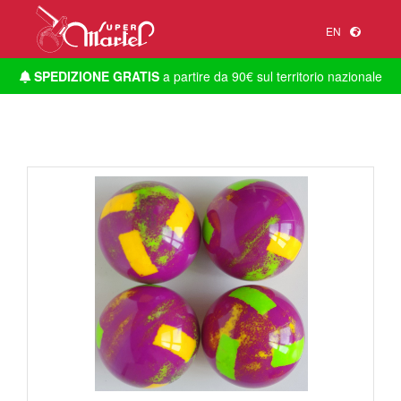
EN
SPEDIZIONE GRATIS
a partire da 90€ sul territorio nazionale
1
/
1