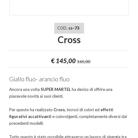
COD.
cs-73
Cross
€
145,00
165,00
Giallo fluo- arancio fluo
Ancora una volta
SUPER MARTEL
ha deciso di offrire una
piacevole novità ai suoi clienti.
Per questo ha realizzato
Cross
, incroci di colori ed
effetti
figurativi accattivanti
e coinvolgenti, completamente diversi dai
precedenti modelli.
Tutto questo è stato possibile attraverso un lavoro di sinergia tra