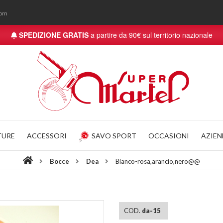
com
SPEDIZIONE GRATIS
a partire da 90€ sul territorio nazionale
TURE
ACCESSORI
SAVO SPORT
OCCASIONI
AZIE
Bocce
Dea
Bianco-rosa,arancio,nero@@
COD.
da-15