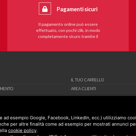
Pagamenti sicuri
Il pagamento online può essere
effettuato, con pochi clik, in modo
completamente sicuro tramite il
sistema PayPal.
IL TUO CARRELLO
AMENTO
AREA CLIENTI
RE
REGISTRAMI
RI
ORT
e ad esempio Google, Facebook, LinkedIn, ecc.) utilizziamo cooki
nche per altre finalità come ad esempio per mostrati annunci pe
NI
ella
cookie policy
.
ONI DI VENDITA