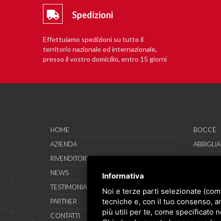
Spedizioni
Effettuiamo spedizioni su tutto il
territorio nazionale ed internazionale,
presso il vostro domicilio, entro 15 giorni
lavorativi.
HOME
BOCCE
AZIENDA
ABBIGLI
RIVENDITORI
CALZATU
NEWS
ACCESSO
Informativa
TESTIMONIAL
SAVO SP
Noi e terze parti selezionate (com
tecniche e, con il tuo consenso, a
PARTNER
OCCASIO
più utili per te, come specificato n
CONTATTI
CONDIZI