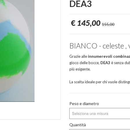
DEA3
€
145,00
155,00
BIANCO - celeste , 
Grazie alle
innumerevoli combinazi
gioco delle bocce,
DEA3
è senza dub
più esigente.
La scelta ideale per chi vuole disting
Peso e diametro
Seleziona una misura
Quantità