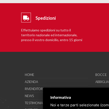
Spedizioni
Effettuiamo spedizioni su tutto il
territorio nazionale ed internazionale,
presso il vostro domicilio, entro 15 giorni
lavorativi.
HOME
BOCCE
AZIENDA
ABBIGLI
RIVENDITORI
CALZATU
NEWS
ACCESSO
Informativa
TESTIMONIAL
SAVO SP
Noi e terze parti selezionate (com