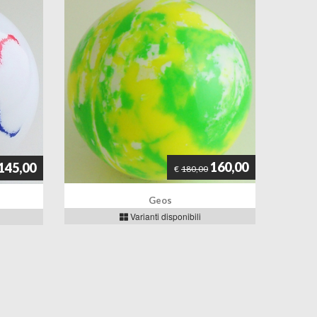
160,00
145,00
€
180,00
Geos
Varianti disponibili