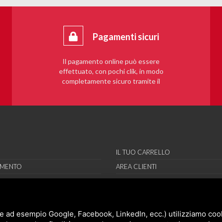
Pagamenti sicuri
Il pagamento online può essere
effettuato, con pochi clik, in modo
completamente sicuro tramite il
sistema PayPal.
IL TUO CARRELLO
AMENTO
AREA CLIENTI
RE
REGISTRAMI
RI
ORT
e ad esempio Google, Facebook, LinkedIn, ecc.) utilizziamo cooki