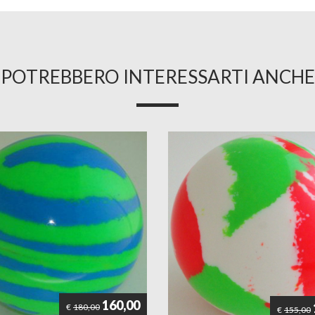
POTREBBERO INTERESSARTI ANCHE
160,00
€
180,00
€
155,00