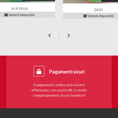
V.I.P. PLUS
DEA3
Varianti disponibili
Varianti disponibili
Pagamenti sicuri
Il pagamento online può essere
effettuato, con pochi clik, in modo
completamente sicuro tramite il
sistema PayPal.