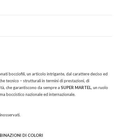
onati bocciofili, un articolo intrigante, dal carattere deciso ed
e tecnico – strutturali in termini di prestazioni, di
lità, che garantiscono da sempre a
SUPER MARTEL
, un ruolo
ma boccistico nazionale ed internazionale.
inosservati.
INAZIONI DI COLORI