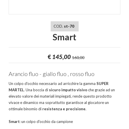
COD.
st-70
Smart
€
145,00
160,00
Arancio fluo - giallo fluo , rosso fluo
Un colpo d'occhio necessario ad arricchire la gamma
SUPER
MARTEL
. Una boccia di
sicuro impatto visivo
che grazie ad un
elevato valore dei materiali impiegati, rende questo prodotto
vivace e dinamico ma soprattutto garantisce al giocatore un
ottimale binomio di
resistenza e precisione
.
Smart
: un colpo d'occhio da campione