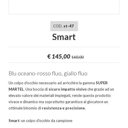
COD.
st-47
Smart
€
145,00
160,00
Blu oceano-rosso fluo, giallo fluo
Un colpo d'occhio necessario ad arricchire la gamma
SUPER
MARTEL
. Una boccia di
sicuro impatto visivo
che grazie ad un
elevato valore dei materiali impiegati, rende questo prodotto
vivace e dinamico ma soprattutto garantisce al giocatore un
ottimale binomio di
resistenza e precisione
.
Smart
: un colpo d'occhio da campione