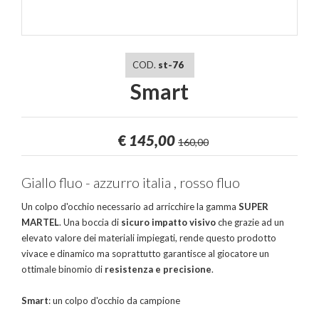
COD.
st-76
Smart
€
145,00
160,00
Giallo fluo - azzurro italia , rosso fluo
Un colpo d'occhio necessario ad arricchire la gamma
SUPER
MARTEL
. Una boccia di
sicuro impatto visivo
che grazie ad un
elevato valore dei materiali impiegati, rende questo prodotto
vivace e dinamico ma soprattutto garantisce al giocatore un
ottimale binomio di
resistenza e precisione
.
Smart
: un colpo d'occhio da campione