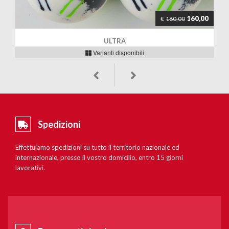
160,00
€
180,00
ULTRA
Varianti disponibili
Spedizioni
Effettuiamo spedizioni su tutto il territorio nazionale ed
internazionale, presso il vostro domicilio, entro 15 giorni
lavorativi.