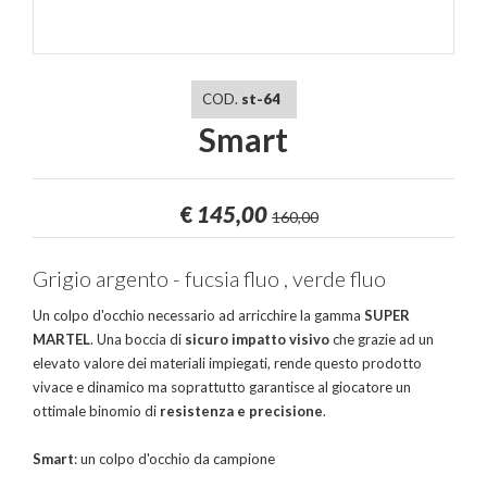
COD.
st-64
Smart
€
145,00
160,00
Grigio argento - fucsia fluo , verde fluo
Un colpo d'occhio necessario ad arricchire la gamma
SUPER
MARTEL
. Una boccia di
sicuro impatto visivo
che grazie ad un
elevato valore dei materiali impiegati, rende questo prodotto
vivace e dinamico ma soprattutto garantisce al giocatore un
ottimale binomio di
resistenza e precisione
.
Smart
: un colpo d'occhio da campione