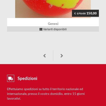
150,00
€
170,00
Genesi
Varianti disponibili
Spedizioni
Effettuiamo spedizioni su tutto il territorio nazionale ed
internazionale, presso il vostro domicilio, entro 15 giorni
lavorativi.