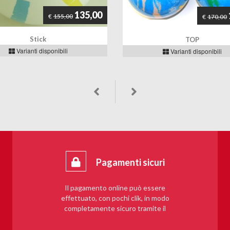
135,00
€
155,00
€
170,00
Stick
TOP
Varianti disponibili
Varianti disponibili
Pagamenti sicuri
Il pagamento online può essere
effettuato, con pochi clik, in modo
completamente sicuro tramite il
sistema PayPal.