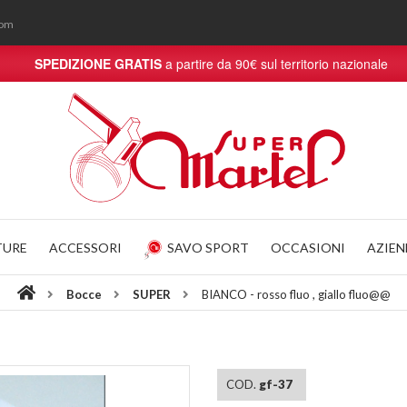
com
SPEDIZIONE GRATIS
a partire da 90€ sul territorio nazionale
TURE
ACCESSORI
SAVO SPORT
OCCASIONI
AZIE
Bocce
SUPER
BIANCO - rosso fluo , giallo fluo@@
COD.
gf-37