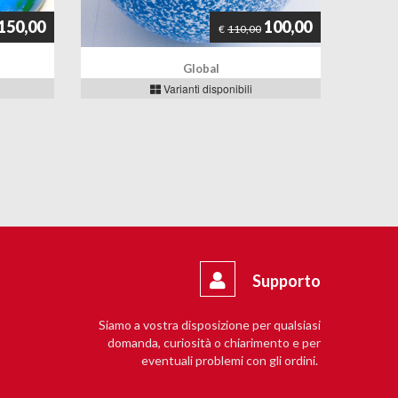
150,00
100,00
€
110,00
Global
Varianti disponibili
Supporto
Siamo a vostra disposizione per qualsiasi
domanda, curiosità o chiarimento e per
eventuali problemi con gli ordini.