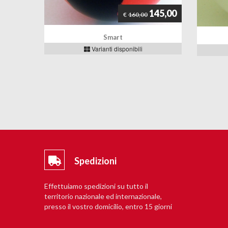
145,00
€
160,00
Smart
Varianti disponibili
Spedizioni
Effettuiamo spedizioni su tutto il
territorio nazionale ed internazionale,
presso il vostro domicilio, entro 15 giorni
lavorativi.