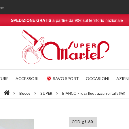
com
SPEDIZIONE GRATIS
a partire da 90€ sul territorio nazionale
TURE
ACCESSORI
SAVO SPORT
OCCASIONI
AZIE
Bocce
SUPER
BIANCO - rosa fluo , azzurro italia@@
COD.
gf-60