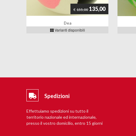
135,00
€
155,00
Dea
Varianti disponibili
Spedizioni
Effettuiamo spedizioni su tutto il
territorio nazionale ed internazionale,
presso il vostro domicilio, entro 15 giorni
lavorativi.