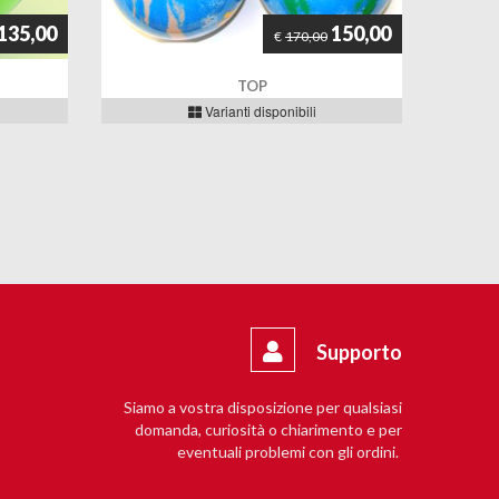
135,00
150,00
€
170,00
TOP
Varianti disponibili
Supporto
Siamo a vostra disposizione per qualsiasi
domanda, curiosità o chiarimento e per
eventuali problemi con gli ordini.