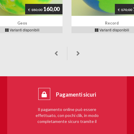
160,00
€
180,00
€
170,00
Geos
Record
Varianti disponibili
Varianti disponibili
Pagamenti sicuri
Il pagamento online può essere
effettuato, con pochi clik, in modo
completamente sicuro tramite il
sistema PayPal.