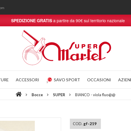
com
SPEDIZIONE GRATIS
a partire da 90€ sul territorio nazionale
TURE
ACCESSORI
SAVO SPORT
OCCASIONI
AZIE
Bocce
SUPER
BIANCO - viola fluo@@
COD.
gf-219