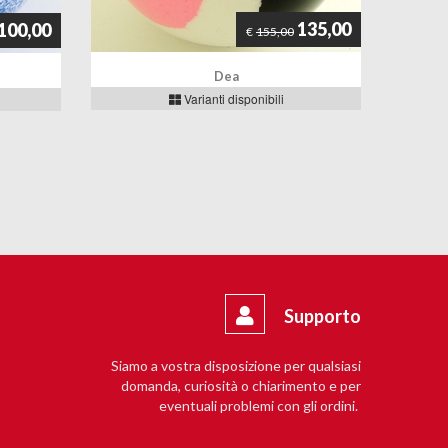
135,00
100,00
€
155,00
Dea
Varianti disponibili
Supporto
Siamo a vostra disposizione per qualsiasi
domanda, curiosità o chiarimento e per
eventuali problemi con gli ordini.