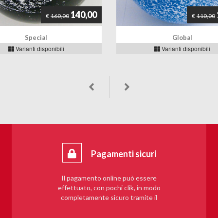
140,00
€
160,00
€
110,00
Special
Global
Varianti disponibili
Varianti disponibili
Pagamenti sicuri
Il pagamento online può essere
effettuato, con pochi clik, in modo
completamente sicuro tramite il
sistema PayPal.