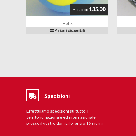
135,00
€
170,00
Helix
Varianti disponibili
Spedizioni
Effettuiamo spedizioni su tutto il
territorio nazionale ed internazionale,
presso il vostro domicilio, entro 15 giorni
lavorativi.