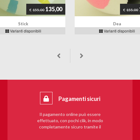
135,00
€
155,00
€
155,00
Stick
Dea
Varianti disponibili
Varianti disponibili
Pagamenti sicuri
Il pagamento online può essere
effettuato, con pochi clik, in modo
completamente sicuro tramite il
sistema PayPal.