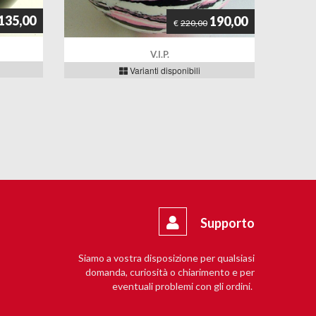
135,00
190,00
€
220,00
V.I.P.
Varianti disponibili
Supporto
Siamo a vostra disposizione per qualsiasi
domanda, curiosità o chiarimento e per
eventuali problemi con gli ordini.