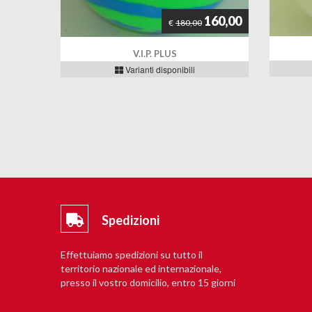
160,00
€
180,00
V.I.P. PLUS
Varianti disponibili
Spedizioni
Effettuiamo spedizioni su tutto il
territorio nazionale ed internazionale,
presso il vostro domicilio, entro 15 giorni
lavorativi.