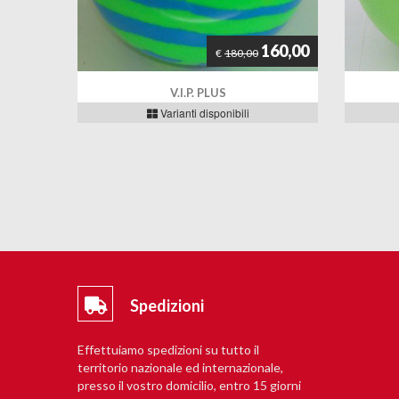
160,00
€
180,00
V.I.P. PLUS
Varianti disponibili
Spedizioni
Effettuiamo spedizioni su tutto il
territorio nazionale ed internazionale,
presso il vostro domicilio, entro 15 giorni