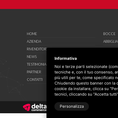
lavorativi.
HOME
BOCCE
AZIENDA
ABBIGLI
RIVENDITORI
CALZATU
NEWS
ACCESSO
Informativa
TESTIMONIAL
SAVO SP
Noi e terze parti selezionate (com
tecniche e, con il tuo consenso, a
PARTNER
OCCASIO
più utili per te, come specificato n
CONTATTI
CONDIZI
Chiudendo questo banner con la cro
cookie da installare, clicca su "Per
tecnici, cliccando su "Accetta tutti
Personalizza