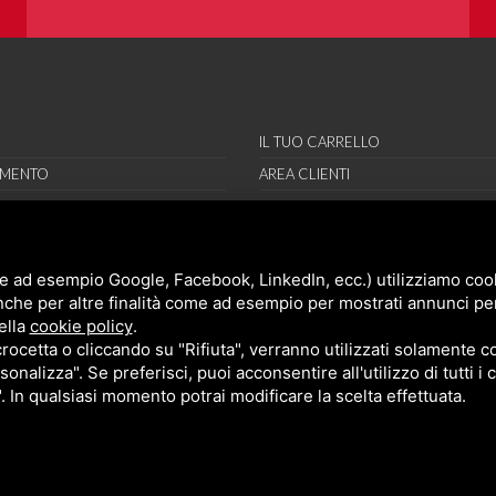
sistema PayPal.
IL TUO CARRELLO
AMENTO
AREA CLIENTI
RE
REGISTRAMI
RI
ORT
e ad esempio Google, Facebook, LinkedIn, ecc.) utilizziamo cooki
nche per altre finalità come ad esempio per mostrati annunci pe
NI
ella
cookie policy
.
ONI DI VENDITA
cetta o cliccando su "Rifiuta", verranno utilizzati solamente co
sonalizza". Se preferisci, puoi acconsentire all'utilizzo di tutti i
". In qualsiasi momento potrai modificare la scelta effettuata.