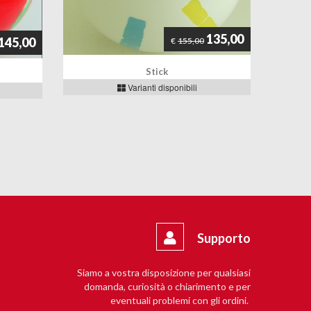
135,00
145,00
€
155,00
Stick
Varianti disponibili
Supporto
Siamo a vostra disposizione per qualsiasi
domanda, curiosità o chiarimento e per
eventuali problemi con gli ordini.