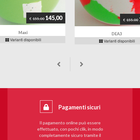
145,00
€
155,00
€
155,00
Maxi
DEA3
Varianti disponibili
Varianti disponibili
Pagamenti sicuri
Il pagamento online può essere
effettuato, con pochi clik, in modo
completamente sicuro tramite il