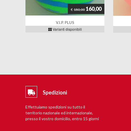
160,00
€
180,00
V.I.P. PLUS
Varianti disponibili
Spedizioni
Effettuiamo spedizioni su tutto il
territorio nazionale ed internazionale,
presso il vostro domicilio, entro 15 giorni
lavorativi.