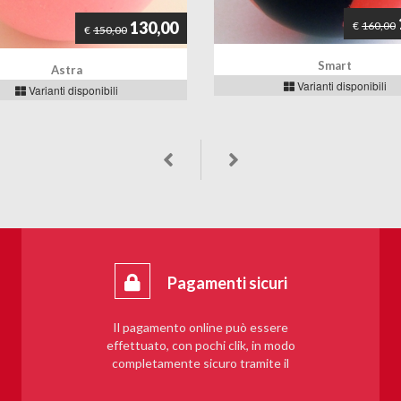
130,00
€
160,00
€
150,00
Smart
Astra
Varianti disponibili
Varianti disponibili
Pagamenti sicuri
Il pagamento online può essere
effettuato, con pochi clik, in modo
completamente sicuro tramite il
sistema PayPal.