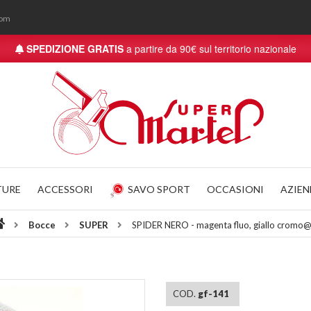
com
SPEDIZIONE GRATIS
a partire da 90€ sul territorio nazionale
TURE
ACCESSORI
SAVO SPORT
OCCASIONI
AZIE
Bocce
SUPER
SPIDER NERO - magenta fluo, giallo crom
COD.
gf-141