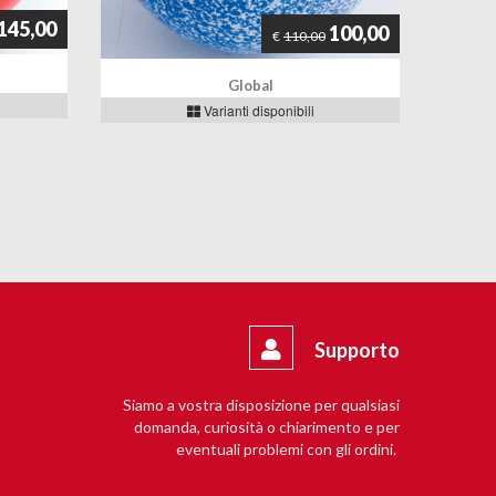
145,00
100,00
€
110,00
Global
Varianti disponibili
Supporto
Siamo a vostra disposizione per qualsiasi
domanda, curiosità o chiarimento e per
eventuali problemi con gli ordini.