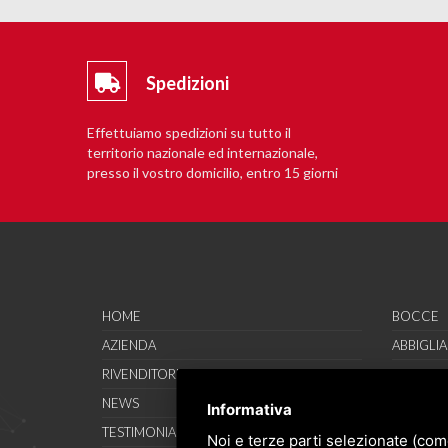
Spedizioni
Effettuiamo spedizioni su tutto il
territorio nazionale ed internazionale,
presso il vostro domicilio, entro 15 giorni
lavorativi.
HOME
BOCCE
AZIENDA
ABBIGLI
RIVENDITORI
CALZATU
NEWS
ACCESSO
Informativa
TESTIMONIAL
SAVO SP
Noi e terze parti selezionate (com