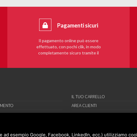
Pagamenti sicuri
Il pagamento online può essere
effettuato, con pochi clik, in modo
completamente sicuro tramite il
sistema PayPal.
IL TUO CARRELLO
AMENTO
AREA CLIENTI
RE
REGISTRAMI
RI
ORT
e ad esempio Google, Facebook, LinkedIn, ecc.) utilizziamo cooki