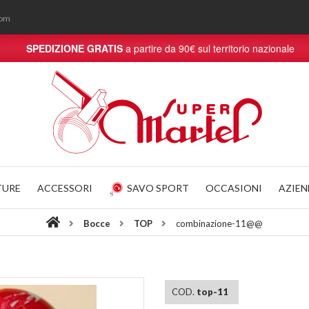
com
SPEDIZIONE GRATIS
a partire da 90€ sul territorio nazionale
TURE
ACCESSORI
SAVO SPORT
OCCASIONI
AZIE
Bocce
TOP
combinazione-11@@
COD.
top-11