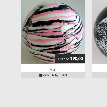
190,00
€
220,00
V.I.P.
Varianti disponibili