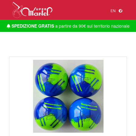
EN
SPEDIZIONE GRATIS
a partire da 90€ sul territorio nazionale
1
/
1