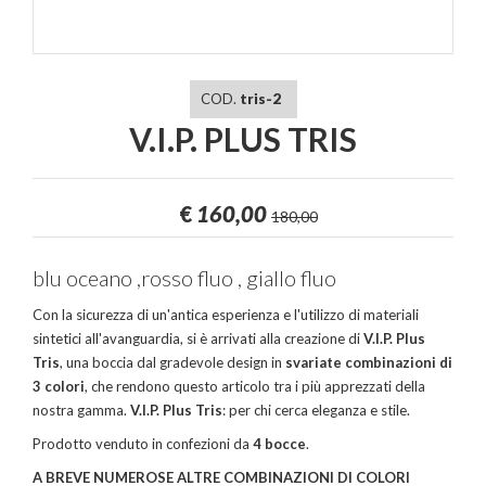
COD.
tris-2
V.I.P. PLUS TRIS
€
160,00
180,00
blu oceano ,rosso fluo , giallo fluo
Con la sicurezza di un'antica esperienza e l'utilizzo di materiali
sintetici all'avanguardia, si è arrivati alla creazione di
V.I.P. Plus
Tris
, una boccia dal gradevole design in
svariate combinazioni di
3 colori
, che rendono questo articolo tra i più apprezzati della
nostra gamma.
V.I.P. Plus Tris
: per chi cerca eleganza e stile.
Prodotto venduto in confezioni da
4 bocce
.
A BREVE NUMEROSE ALTRE COMBINAZIONI DI COLORI