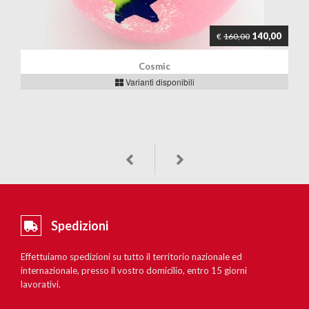
140,00
€
160,00
Cosmic
Varianti disponibili
Spedizioni
Effettuiamo spedizioni su tutto il territorio nazionale ed
internazionale, presso il vostro domicilio, entro 15 giorni
lavorativi.