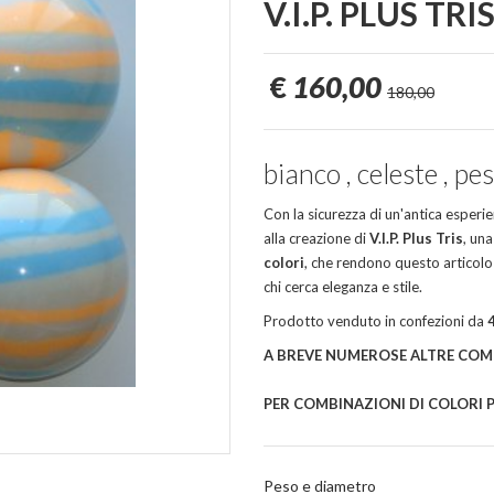
V.I.P. PLUS TRI
€
160,00
180,00
bianco , celeste , pe
Con la sicurezza di un'antica esperienz
alla creazione di
V.I.P. Plus Tris
, un
colori
, che rendono questo articolo
chi cerca eleganza e stile.
Prodotto venduto in confezioni da
A BREVE NUMEROSE ALTRE COM
PER COMBINAZIONI DI COLORI PE
Peso e diametro