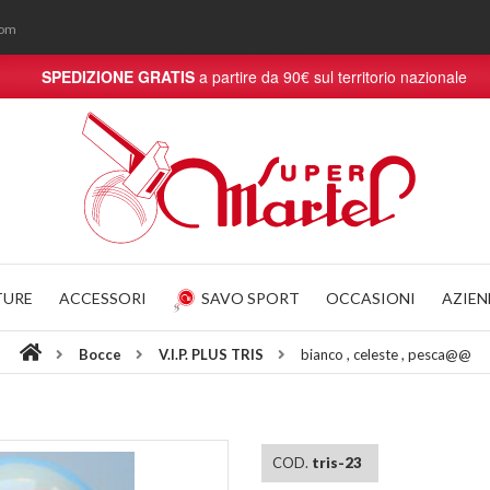
com
SPEDIZIONE GRATIS
a partire da 90€ sul territorio nazionale
TURE
ACCESSORI
SAVO SPORT
OCCASIONI
AZIE
Bocce
V.I.P. PLUS TRIS
bianco , celeste , pesca@@
COD.
tris-23