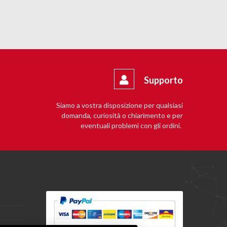
Supporto
Siamo a vostra disposizione per qualsiasi
domanda, curiosità o chiarimento e per
eventuali problemi con gli ordini.