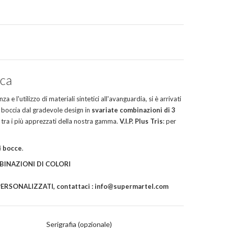
S
sca
a e l'utilizzo di materiali sintetici all'avanguardia, si è arrivati
a boccia dal gradevole design in
svariate combinazioni di 3
 tra i più apprezzati della nostra gamma.
V.I.P. Plus Tris
: per
4 bocce
.
BINAZIONI DI COLORI
RSONALIZZATI, contattaci : info@supermartel.com
Serigrafia (opzionale)