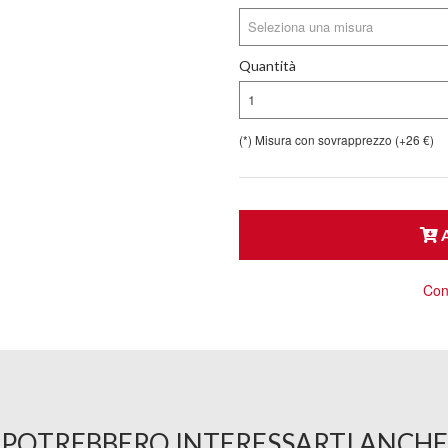
Seleziona una misura
Quantità
1
(*) Misura con sovrapprezzo (+26 €)
A
Cons
POTREBBERO INTERESSARTI ANCHE