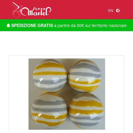
EN
SPEDIZIONE GRATIS
a partire da 90€ sul territorio nazionale
1
/
1