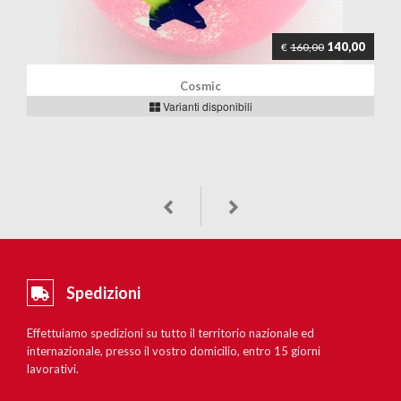
140,00
€
160,00
Cosmic
Varianti disponibili
Spedizioni
Effettuiamo spedizioni su tutto il territorio nazionale ed
internazionale, presso il vostro domicilio, entro 15 giorni
lavorativi.