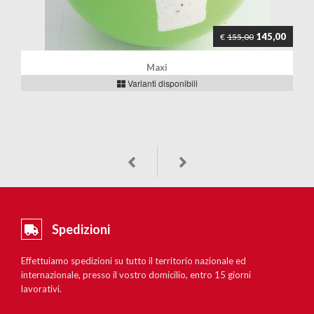
145,00
€
155,00
Maxi
Varianti disponibili
Spedizioni
Effettuiamo spedizioni su tutto il territorio nazionale ed
internazionale, presso il vostro domicilio, entro 15 giorni
lavorativi.