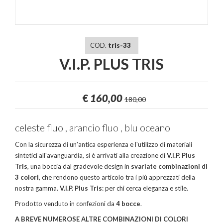
COD.
tris-33
V.I.P. PLUS TRIS
€
160,00
180,00
celeste fluo , arancio fluo , blu oceano
Con la sicurezza di un'antica esperienza e l'utilizzo di materiali
sintetici all'avanguardia, si è arrivati alla creazione di
V.I.P. Plus
Tris
, una boccia dal gradevole design in
svariate combinazioni di
3 colori
, che rendono questo articolo tra i più apprezzati della
nostra gamma.
V.I.P. Plus Tris
: per chi cerca eleganza e stile.
Prodotto venduto in confezioni da
4 bocce
.
A BREVE NUMEROSE ALTRE COMBINAZIONI DI COLORI