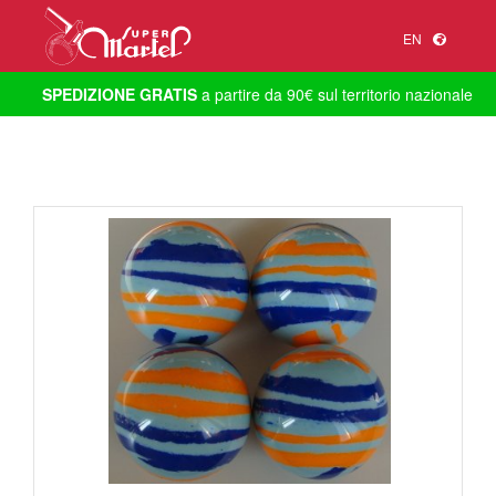
EN
SPEDIZIONE GRATIS
a partire da 90€ sul territorio nazionale
1
/
1