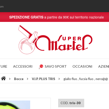
com
SPEDIZIONE GRATIS
a partire da 90€ sul territorio nazionale
TURE
ACCESSORI
SAVO SPORT
OCCASIONI
AZIE
Bocce
V.I.P. PLUS TRIS
giallo fluo , fucsia fluo , nero@@
COD.
tris-30