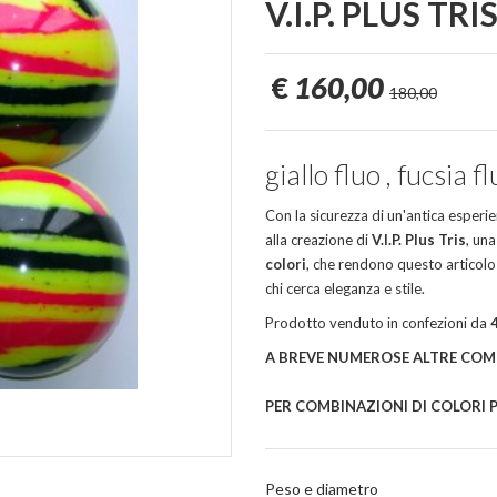
V.I.P. PLUS TRI
€
160,00
180,00
giallo fluo , fucsia f
Con la sicurezza di un'antica esperienz
alla creazione di
V.I.P. Plus Tris
, un
colori
, che rendono questo articolo
chi cerca eleganza e stile.
Prodotto venduto in confezioni da
A BREVE NUMEROSE ALTRE COM
PER COMBINAZIONI DI COLORI PE
Peso e diametro