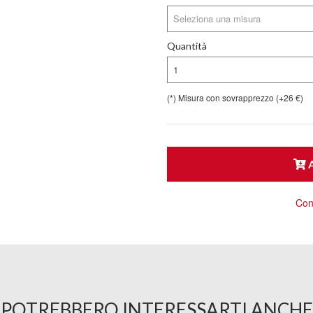
Seleziona una misura
Quantità
1
(*) Misura con sovrapprezzo (+26 €)
A
Cons
POTREBBERO INTERESSARTI ANCHE