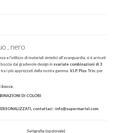
S
luo , nero
a e l'utilizzo di materiali sintetici all'avanguardia, si è arrivati
a boccia dal gradevole design in
svariate combinazioni di 3
 tra i più apprezzati della nostra gamma.
V.I.P. Plus Tris
: per
4 bocce
.
BINAZIONI DI COLORI
RSONALIZZATI, contattaci : info@supermartel.com
Serigrafia (opzionale)