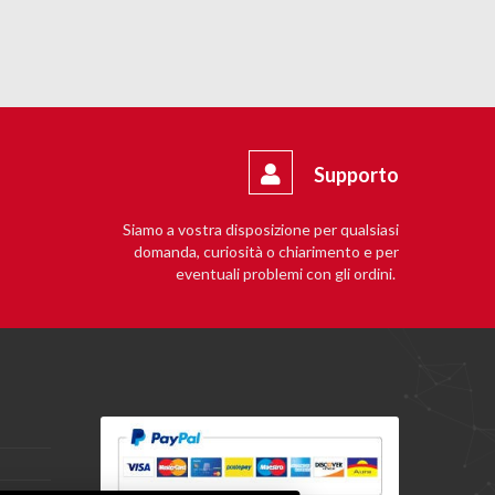
Supporto
Siamo a vostra disposizione per qualsiasi
domanda, curiosità o chiarimento e per
eventuali problemi con gli ordini.