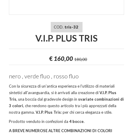
COD.
tris-32
V.I.P. PLUS TRIS
€
160,00
180,00
nero , verde fluo , rosso fluo
Con la sicurezza di un'antica esperienza e l'utilizzo di materiali
sintetici all'avanguardia, si è arrivati alla creazione di
V.I.P. Plus
Tris
, una boccia dal gradevole design in
svariate combinazioni di
3 colori
, che rendono questo articolo tra i più apprezzati della
nostra gamma.
V.I.P. Plus Tris
: per chi cerca eleganza e stile.
Prodotto venduto in confezioni da
4 bocce
.
A BREVE NUMEROSE ALTRE COMBINAZIONI DI COLORI