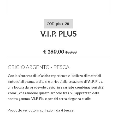
COD.
plus-20
V.I.P. PLUS
€
160,00
180,00
GRIGIO ARGENTO - PESCA
Con la sicurezza di un'antica esperienza e l'utilizzo di materiali
sintetici all'avanguardia, si è arrivati alla creazione di
V.I.P. Plus
,
una boccia dal gradevole design in
svariate combinazioni di 2
colori
, che rendono questo articolo tra i più apprezzati della
nostra gamma.
V.I.P. Plus
: per chi cerca eleganza e stile.
Prodotto venduto in confezioni da
4 bocce
.