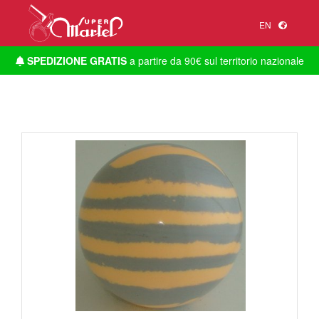
EN
SPEDIZIONE GRATIS
a partire da 90€ sul territorio nazionale
1
/
1