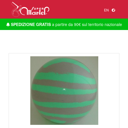
EN
SPEDIZIONE GRATIS
a partire da 90€ sul territorio nazionale
1
/
1