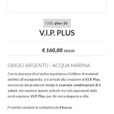
COD.
plus-16
V.I.P. PLUS
€
160,00
180,00
GRIGIO ARGENTO - ACQUA MARINA
Con la sicurezza di un'antica esperienza e l'utilizzo di materiali
sintetici all'avanguardia, si è arrivati alla creazione di
V.I.P. Plus
,
una boccia dal gradevole design in
svariate combinazioni di 2
colori
, che rendono questo articolo tra i più apprezzati della
nostra gamma.
V.I.P. Plus
: per chi cerca eleganza e stile.
Prodotto venduto in confezioni da
4 bocce
.