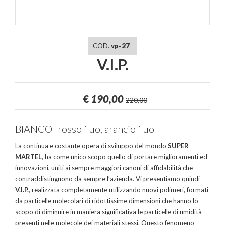
COD.
vp-27
V.I.P.
€
190,00
220,00
BIANCO- rosso fluo, arancio fluo
La continua e costante opera di sviluppo del mondo
SUPER
MARTEL
, ha come unico scopo quello di portare miglioramenti ed
innovazioni, uniti ai sempre maggiori canoni di affidabilità che
contraddistinguono da sempre l’azienda. Vi presentiamo quindi
V.I.P.
, realizzata completamente utilizzando nuovi polimeri, formati
da particelle molecolari di ridottissime dimensioni che hanno lo
scopo di diminuire in maniera significativa le particelle di umidità
presenti nelle molecole dei materiali stessi. Questo fenomeno