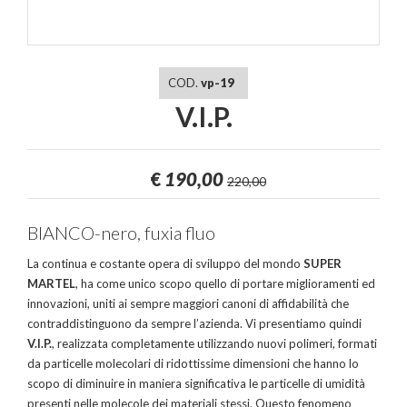
COD.
vp-19
V.I.P.
€
190,00
220,00
BIANCO-nero, fuxia fluo
La continua e costante opera di sviluppo del mondo
SUPER
MARTEL
, ha come unico scopo quello di portare miglioramenti ed
innovazioni, uniti ai sempre maggiori canoni di affidabilità che
contraddistinguono da sempre l’azienda. Vi presentiamo quindi
V.I.P.
, realizzata completamente utilizzando nuovi polimeri, formati
da particelle molecolari di ridottissime dimensioni che hanno lo
scopo di diminuire in maniera significativa le particelle di umidità
presenti nelle molecole dei materiali stessi. Questo fenomeno