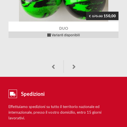
150,00
€
175,00
DUO
Varianti disponibili
Spedizioni
Effettuiamo spedizioni su tutto il territorio nazionale ed
internazionale, presso il vostro domicilio, entro 15 giorni
lavorativi.